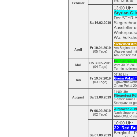
RK Murau
Februar
13:00 Uhr
Styrian Gl
Der STYRIAN
Siegerehrun
Sa 16.02.2019
Aussteller 
Winterpaus
Wo: Volksh
Sicherheitstra
Fr 19.04.2019
Am Beginn der F
April
(05 Tage)
Wasser und mit
Am Idrosee mit 
Frühjahrsausf
Do 30.05.2019
Mai
Vom 30.05.2019 
(04 Tage)
Termin notieren
07:30 Uhr
Fr 19.07.2019
Greim Pokal / 
Juli
(03 Tage)
Ligawettbewerb
Greim Pokal 201
11:00 Uhr
Fliegerfest Pö
August
Sa 31.08.2019
Gemeinsames Fl
Startplatz ist g
Airpower 2019
Fr 06.09.2019
Nach längerer 
(02 Tage)
AIRPOWER ins A
10:00 Uhr
32. Red Bu
Berglauf - 
Sa 07.09.2019