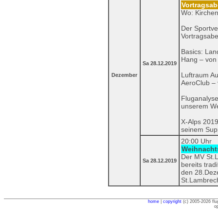
Vortragsab
Wo: Kirchen
Der Sportve
Vortragsab
Basics: La
Hang – von 
Sa 28.12.2019
Luftraum Au
Dezember
AeroClub – 
Fluganalyse
unserem We
X-Alps 2019
seinem Supp
20:00 Uhr
Weihnachts
Der MV St.L
Sa 28.12.2019
bereits tra
den 28.Deze
St.Lambrech
home
|
copyright
(c) 2005-2026 flu
o