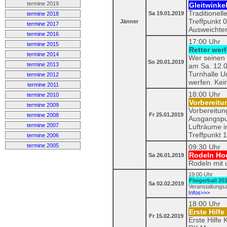
termine 2019
Gleitwinke
Traditionell
Sa 19.01.2019
termine 2018
Treffpunkt 
Jänner
termine 2017
Ausweichter
termine 2016
17:00 Uhr
termine 2015
Retter wer
termine 2014
Wer seinen 
So 20.01.2019
termine 2013
am Sa. 12.0
Turnhalle U
termine 2012
werfen. Kei
termine 2011
18:00 Uhr
termine 2010
Vorbereitu
termine 2009
Vorbereitun
Fr 25.01.2019
termine 2008
Ausgangspun
termine 2007
Lufträume im
Treffpunkt 
termine 2006
termine 2005
09:30 Uhr
Rodeln Ho
Sa 26.01.2019
Rodeln mit 
19:00 Uhr
Fliegerball 20
Sa 02.02.2019
Veranstaltungs
Infos>>>
18:00 Uhr
Erste Hilfe
Fr 15.02.2019
Erste Hilfe K