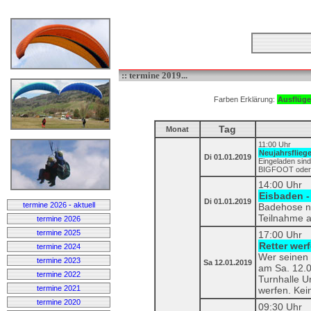
:: termine 2019...
Farben Erklärung:
Ausflüge
Tag
Monat
11:00 Uhr
Neujahrsflieg
Di 01.01.2019
Eingeladen sind
BIGFOOT oder Sc
14:00 Uhr
Eisbaden -
Di 01.01.2019
termine 2026 - aktuell
Badehose ni
Teilnahme a
termine 2026
termine 2025
17:00 Uhr
Retter wer
termine 2024
Wer seinen 
termine 2023
Sa 12.01.2019
am Sa. 12.0
termine 2022
Turnhalle U
termine 2021
werfen. Kei
termine 2020
09:30 Uhr