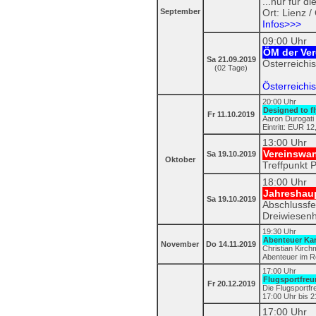
...nur für d
September
Ort: Lienz / 
Infos>>>
09:00 Uhr
ÖM der Ver
Sa 21.09.2019
Österreichis
(02 Tage)
Österreichi
20:00 Uhr
Designed to f
Fr 11.10.2019
Aaron Durogati 
Eintritt: EUR 12,
13:00 Uhr
Vereinswan
Sa 19.10.2019
Oktober
Treffpunkt P
18:00 Uhr
Jahreshau
Sa 19.10.2019
Abschlussfe
Dreiwiesenh
19:30 Uhr
Abenteuer Kam
November
Do 14.11.2019
Christian Kirch
Abenteuer im Rot
17:00 Uhr
Flugsportfre
Fr 20.12.2019
Die Flugsportf
17:00 Uhr bis 2
17:00 Uhr