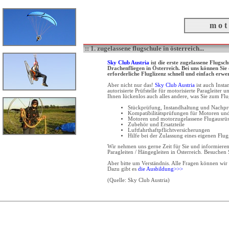
m o t 
:: 1. zugelassene flugschule in österreich...
Sky Club Austria
ist die erste zugelassene Flugsc
Drachenfliegen in Österreich. Bei uns können Si
erforderliche Fluglizenz schnell und einfach erwe
Aber nicht nur das!
Sky Club Austria
ist auch Inst
autorisierte Prüfstelle für motorisierte Paragleiter 
Ihnen lückenlos auch alles andere, was Sie zum Fl
Stückprüfung, Instandhaltung und Nachp
Kompatibilitätsprüfungen für Motoren und
Motoren und motorzugelassene Flugausrü
Zubehör und Ersatzteile
Luftfahrthaftpflichtversicherungen
Hilfe bei der Zulassung eines eigenen Flu
Wir nehmen uns gerne Zeit für Sie und informieren 
Paragleiten / Hängegleiten in Österreich. Besuchen 
Aber bitte um Verständnis. Alle Fragen können wir
Dazu gibt es
die Ausbildung>>>
(Quelle: Sky Club Austria)