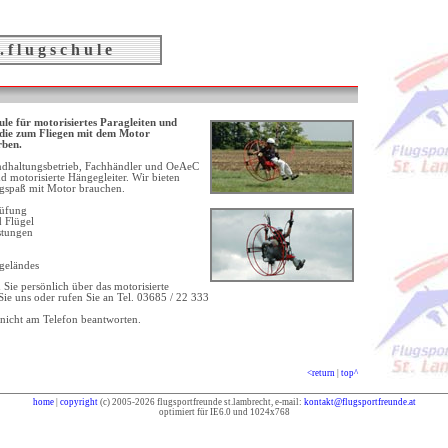
. f l u g s c h u l e
hule für motorisiertes Paragleiten und
e die zum Fliegen mit dem Motor
rben.
andhaltungsbetrieb, Fachhändler und OeAeC
und motorisierte Hängegleiter. Wir bieten
ugspaß mit Motor brauchen.
rüfung
 Flügel
stungen
ggeländes
Sie persönlich über das motorisierte
Sie uns oder rufen Sie an Tel. 03685 / 22 333
 nicht am Telefon beantworten.
<return
|
top^
home
|
copyright
(c) 2005-2026 flugsportfreunde st.lambrecht, e-mail:
kontakt@flugsportfreunde.at
optimiert für IE6.0 und 1024x768