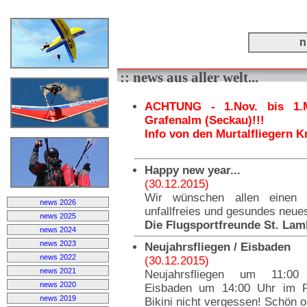
n
:: news aus aller welt...
ACHTUNG - 1.Nov. bis 1.
Grafenalm (Seckau)!!!
Info von den Murtalfliegern Kn
Happy new year...
(30.12.2015)
Wir wünschen allen einen
news 2026
unfallfreies und gesundes neues
news 2025
Die Flugsportfreunde St. Lam
news 2024
news 2023
Neujahrsfliegen / Eisbaden
news 2022
(30.12.2015)
news 2021
Neujahrsfliegen um 11:00 
news 2020
Eisbaden um 14:00 Uhr im Pa
news 2019
Bikini nicht vergessen! Schön o