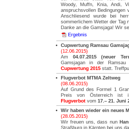
Woody, Muffn, Knia, Andi, V
anspruchsvollen Bedingungen v
Anschliesend wurde bei her
sommerlichem Wetter der Tag no
Danke an die Gamsjaga! Wir seh
Ergebnis
Cupwertung Ramsau Gamsja
(12.06.2015)
Am
04.07.2015 (neuer Term
Gamsjagan in der Ramsau 
Cupwertung 2015
statt. Treffp
Flugverbot MTMA Zeltweg
(08.06.2015)
Auf Grund des Formel 1 Gra
Preis von Österreich ist
Flugverbot
vom
17.– 21. Juni 
Wir haben wieder ein neues Mi
(28.05.2015)
Wir freuen uns, dass nun
Han
Straßburg in Kärnten bei uns dab