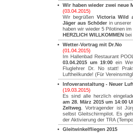
Wir haben wieder zwei neue M
(03.04.2015)
Wir begrüßen
Victoria Wild
Jäger aus Schöder
in unserer 
haben wir wieder 5 Pilotinen im
HERZLICH WILLKOMMEN
bei
Wetter-Vortrag mit Dr.No
(01.04.2015)
Im Hallenbad Restaurant POO
03.04.2015 um 19:00
ein Wet
Fluglehrer Dr. No statt! Pra
Luftheilkunde! (Für Vereinsmitgl
Infoveranstaltung - Neuer Lu
(19.03.2015)
Es sind alle herzlich eingelad
am 28. März 2015 um 14:00 U
Zeltweg
. Vortragender ist Jü
selbst Gleitschirmpilot. Es g
der Aktivierung der TRA (Temp
Gleitwinkelfliegen 2015