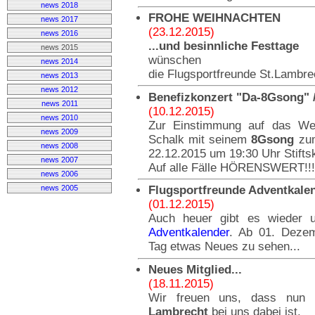
news 2018
FROHE WEIHNACHTEN
news 2017
(23.12.2015)
news 2016
...und besinnliche Festtage
news 2015
wünschen
news 2014
die Flugsportfreunde St.Lambre
news 2013
news 2012
Benefizkonzert "Da-8Gsong" 
news 2011
(10.12.2015)
news 2010
Zur Einstimmung auf das Wei
news 2009
Schalk mit seinem
8Gsong
zu
news 2008
22.12.2015 um 19:30 Uhr Stift
news 2007
Auf alle Fälle HÖRENSWERT!!!
news 2006
news 2005
Flugsportfreunde Adventkale
(01.12.2015)
Auch heuer gibt es wieder
Adventkalender
. Ab 01. Dezem
Tag etwas Neues zu sehen...
Neues Mitglied...
(18.11.2015)
Wir freuen uns, dass nun
Lambrecht
bei uns dabei ist.