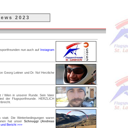
 e w s 2 0 2 3
gsportfreunden nun auch auf
Instagram
on Georg Leitner und Dr. No! Herzliche
 / Wien in unserer Runde. Sein Vater
ied der Flugsportfreunde. HERZLICH
brecht.
n
statt. Die Wetterbedingungen waren
onnen hat unser
Schnuggi (Andreas
 und Bericht >>>