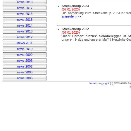
news 2018
Streckencup 2023
news 2017
(07.01.2023)
Die Anmeldung zum Streckencup 2023 ist freig
news 2016
anmelden>>>
.
news 2015
news 2014
Streckencup 2022
news 2013
(07.01.2023)
Unser
Herbert "Jezus" Schoberegger
ist
S
news 2012
unserem Halva und unserer Muffn! Herzliche Grat
news 2011
news 2010
news 2009
news 2008
news 2007
news 2006
news 2005
home
|
copyright
(c) 2005-2026 flu
o