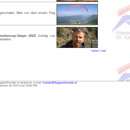
eschaltet. Bitte vor dem ersten Flug
treckencup-Sieger 2022
! Gefolgt von
ulation.
<return
|
top^
gsportfreunde st.lambrecht, e-mail:
kontakt@flugsportfreunde.at
ptimiert für IE6.0 und 1024x768