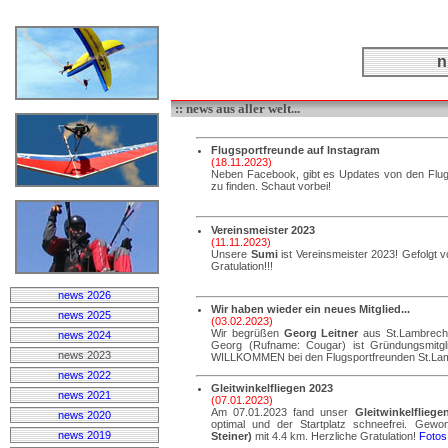
n
:: news aus aller welt...
Flugsportfreunde auf Instagram
(18.11.2023)
Neben Facebook, gibt es Updates von den Flu
zu finden. Schaut vorbei!
Vereinsmeister 2023
(11.11.2023)
Unsere
Sumi
ist Vereinsmeister 2023! Gefolgt v
Gratulation!!!
news 2026
Wir haben wieder ein neues Mitglied...
news 2025
(03.02.2023)
Wir begrüßen
Georg Leitner
aus St.Lambrecht
news 2024
Georg (Rufname: Cougar) ist Gründungsmitgl
news 2023
WILLKOMMEN bei den Flugsportfreunden St.Lam
news 2022
Gleitwinkelfliegen 2023
news 2021
(07.01.2023)
Am 07.01.2023 fand unser
Gleitwinkelfliege
news 2020
optimal und der Startplatz schneefrei. Gew
news 2019
Steiner)
mit 4.4 km. Herzliche Gratulation!
Fotos